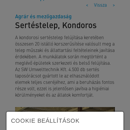
<
Vissza
>
Agrár és mezőgazdaság
Sertéstelep, Kondoros
A kondorosi sertéstelep felújítása keretében
összesen 20 istálló korszerűsítése valósult meg a
telep műszaki és állattartási feltételeinek javítása
érdekében. A munkálatok során megtörtént a
meglévő épületek szerkezeti és belső felújítása.
Az SW Umwelttechnik Kft. 4.500 db sertés
taposórácsot gyártott le az elhasználódott
elemek teljes cseréjéhez, ami a beruházás fontos
része volt, ezzel is jelentősen javítva a higiéniai
körülményeket és az állatok komfortját.
COOKIE BEÁLLÍTÁSOK