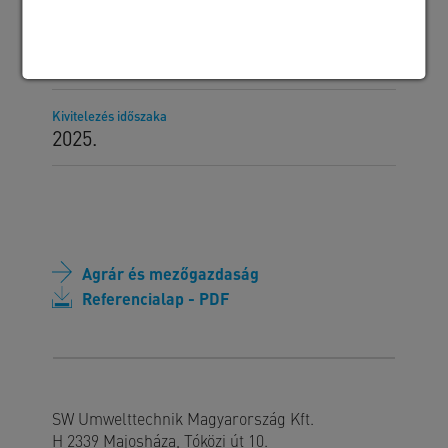
Megrendelő
Alpha Vet Kft.
Kivitelezés időszaka
2025.
Agrár és mezőgazdaság
Referencialap - PDF
SW Umwelttechnik Magyarország Kft.
H 2339 Majosháza, Tóközi út 10.