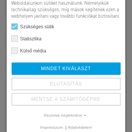
Weboldalunkon sütiket használunk. Némelyikük
technikailag szükséges, míg mások segítenek ezen a
webhelyen javítani vagy további funkciókat biztosítani.
Szükséges sütik
Statisztika
Külső média
MINDET KIVÁLASZT
ELUTASÍTÁS
MENTSE A SZÁMÍTÓGÉPRE
Részletek megtekintése
Szállított SW termékek
Sertés taposórács
Impresszum
|
Adatvédelem