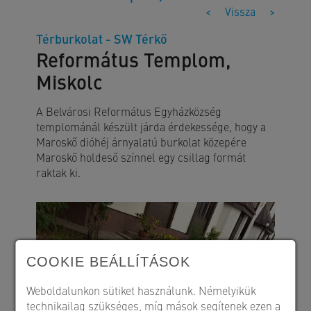
<
Vissza
>
Térburkolat - SW Térkő
Református Templom,
Miskolc
A Belvárosi Református Egyházközség
templománál készült járda érdekessége, hogy a
Maroskő dióhéj árnyalatú burkolat közepére
Maroskő holdeső színnel egy csillag formát
raktak ki.
COOKIE BEÁLLÍTÁSOK
Weboldalunkon sütiket használunk. Némelyikük
technikailag szükséges, míg mások segítenek ezen a