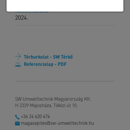
Kivitelezés időszaka
2024.
Térburkolat - SW Térkő
Referencialap - PDF
SW Umwelttechnik Magyarország Kft.
H 2339 Majosháza, Tóközi út 10.
+36 24 620 474
magasepites@sw-umwelttechnik.hu