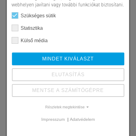
webhelyen javítani vagy további funkciókat biztosítani.
Szükséges sütik
Statisztika
Külső média
MINDET KIVÁLASZT
ELUTASÍTÁS
MENTSE A SZÁMÍTÓGÉPRE
Szállított SW termékek
Maroskő - dióhéj, holdeső
Részletek megtekintése
Impresszum
|
Adatvédelem
Megrendelő
Micorex TH