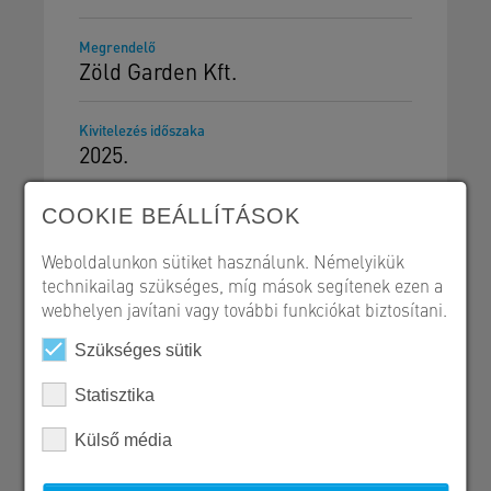
Megrendelő
Zöld Garden Kft.
Kivitelezés időszaka
2025.
COOKIE BEÁLLÍTÁSOK
Weboldalunkon sütiket használunk. Némelyikük
technikailag szükséges, míg mások segítenek ezen a
Út- és vasútépítés
webhelyen javítani vagy további funkciókat biztosítani.
Referencialap - PDF
Szükséges sütik
Statisztika
Külső média
SW Umwelttechnik Magyarország Kft.
H 2339 Majosháza, Tóközi út 10.