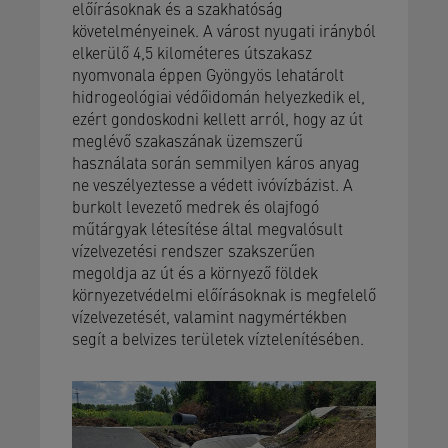
előírásoknak és a szakhatóság
követelményeinek. A várost nyugati irányból
elkerülő 4,5 kilométeres útszakasz
nyomvonala éppen Gyöngyös lehatárolt
hidrogeológiai védőidomán helyezkedik el,
ezért gondoskodni kellett arról, hogy az út
meglévő szakaszának üzemszerű
használata során semmilyen káros anyag
ne veszélyeztesse a védett ivóvízbázist. A
burkolt levezető medrek és olajfogó
műtárgyak létesítése által megvalósult
vízelvezetési rendszer szakszerűen
megoldja az út és a környező földek
környezetvédelmi előírásoknak is megfelelő
vízelvezetését, valamint nagymértékben
segít a belvizes területek víztelenítésében.