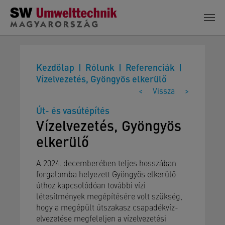
Skip to main content
Kezdőlap
Rólunk
Referenciák
Vízelvezetés, Gyöngyös elkerülő
<
Vissza
>
Út- és vasútépítés
Vízelvezetés, Gyöngyös
elkerülő
A 2024. decemberében teljes hosszában
forgalomba helyezett Gyöngyös elkerülő
úthoz kapcsolódóan további vízi
létesítmények megépítésére volt szükség,
hogy a megépült útszakasz csapadékvíz-
elvezetése megfeleljen a vízelvezetési