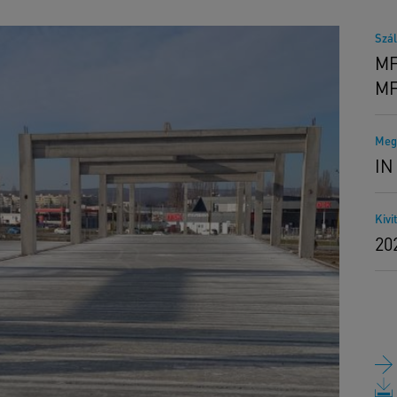
Szál
MF
MF
Meg
IN
Kivi
20