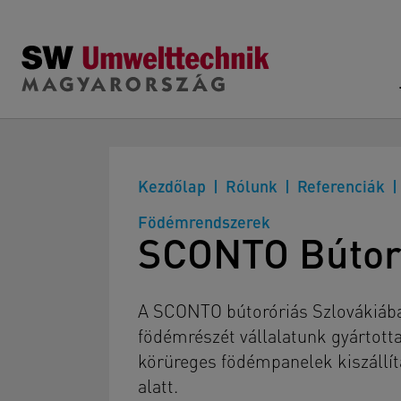
Skip to main content
Kezdőlap
Rólunk
Referenciák
Födémrendszerek
SCONTO Bútorü
A SCONTO bútoróriás Szlovákiába
födémrészét vállalatunk gyártott
körüreges födémpanelek kiszállítá
alatt.