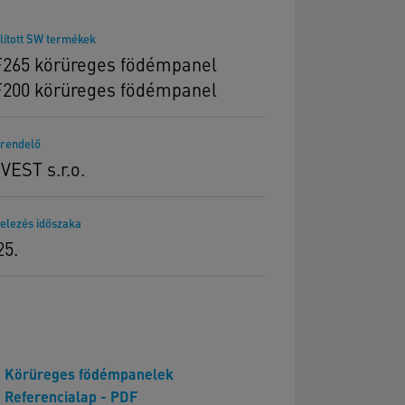
lított SW termékek
265 körüreges födémpanel
200 körüreges födémpanel
rendelő
 VEST s.r.o.
telezés időszaka
25.
Körüreges födémpanelek
Referencialap - PDF