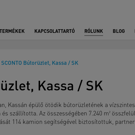
TERMÉKEK
KAPCSOLATTARTÓ
RÓLUNK
BLOG
SCONTO Bútorüzlet, Kassa / SK
zlet, Kassa / SK
n, Kassán épülő ötödik bútorüzletének a vízszinte
a és szállította. Az összességében 7.240 m² összfe
sát 114 kamion segítségével biztosítottuk, partnerü