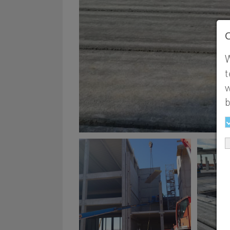
W
t
w
b