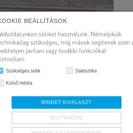
COOKIE BEÁLLÍTÁSOK
eboldalunkon sütiket használunk. Némelyikük
echnikailag szükséges, míg mások segítenek ezen 
ebhelyen javítani vagy további funkciókat
iztosítani.
Szükséges sütik
Statisztika
Külső média
MINDET KIVÁLASZT
ELUTASÍTÁS