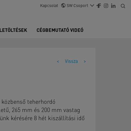
Kapcsolat
SW Csoport
LETÖLTÉSEK
CÉGBEMUTATÓ VIDEÓ
<
Vissza
>
s közbenső teherhordó
lületű, 265 mm és 200 mm vastag
nk kérésére 8 hét kiszállítási idő