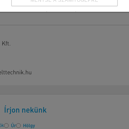
MENTSE A SZÁMÍTÓGÉPRE
Részletek megtekintése
Impresszum
|
Adatvédelem
Kft.
ttechnik.hu
Írjon nekünk
ók
Úr
Hölgy