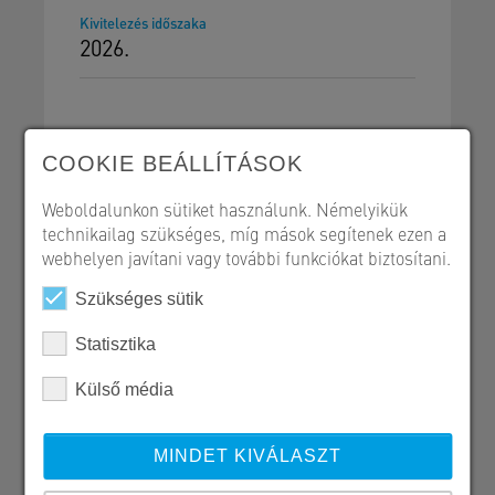
Kivitelezés időszaka
2026.
COOKIE BEÁLLÍTÁSOK
Út- és vasútépítés
Weboldalunkon sütiket használunk. Némelyikük
Referencialap - PDF
technikailag szükséges, míg mások segítenek ezen a
webhelyen javítani vagy további funkciókat biztosítani.
Szükséges sütik
Statisztika
SW Umwelttechnik Magyarország Kft.
H 2339 Majosháza, Tóközi út 10.
Külső média
06 24 620 401
kozlekedesepites@sw-umwelttechnik.hu
MINDET KIVÁLASZT