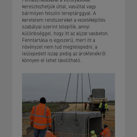
keresztezhetjük úttal, vasúttal vagy
bármilyen felszíni tereptárggyal. A
keretelem rendszereket a vezetéképítés
szabályai szerint telepítik, annyi
különbséggel, hogy itt az aljzat vasbeton.
Fenntartása is egyszerű, mert itt a
növényzet nem tud megtelepedni, a
leülepedett iszap pedig az árokfenékről
könnyen el lehet távolítható.