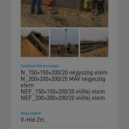
Szállított SW termékek
N_150×150×200/20 négyszög elem
N_200×200×200/25 MÁV négyszög
elem
NEF_150×150×200/20 előfej elem
NEF_200×200×200/20 előfej elem
Megrendelő
V-Híd Zrt.