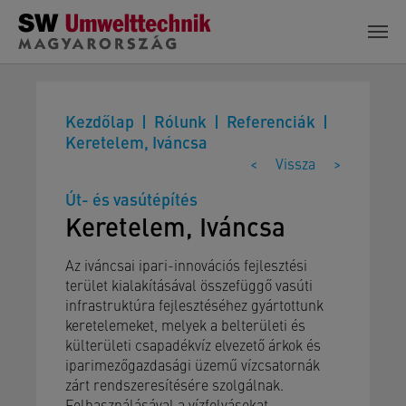
Skip to main content
Kezdőlap
Rólunk
Referenciák
Keretelem, Iváncsa
<
Vissza
>
Út- és vasútépítés
Keretelem, Iváncsa
Az iváncsai ipari-innovációs fejlesztési
terület kialakításával összefüggő vasúti
infrastruktúra fejlesztéséhez gyártottunk
keretelemeket, melyek a belterületi és
külterületi csapadékvíz elvezető árkok és
iparimezőgazdasági üzemű vízcsatornák
zárt rendszeresítésére szolgálnak.
Felhasználásával a vízfolyásokat