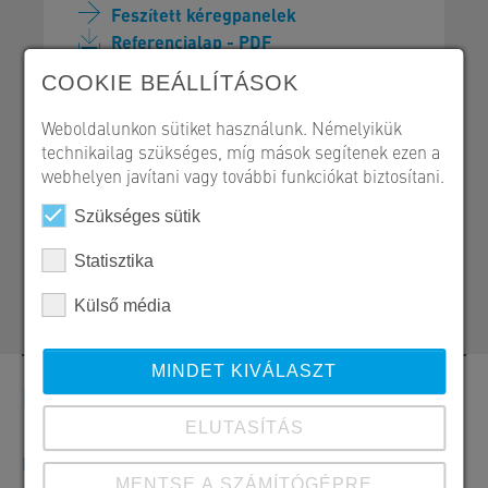
Feszített kéregpanelek
Referencialap - PDF
COOKIE BEÁLLÍTÁSOK
Weboldalunkon sütiket használunk. Némelyikük
technikailag szükséges, míg mások segítenek ezen a
SW Umwelttechnik Magyarország Kft.
webhelyen javítani vagy további funkciókat biztosítani.
H 2339 Majosháza, Tóközi út 10.
Szükséges sütik
+36 24 620 523
zoltan.zimmermann@sw-
Statisztika
umwelttechnik.hu
Külső média
MINDET KIVÁLASZT
Kapcsolat
ELUTASÍTÁS
Megrendelések, ajánlatok és termékinformációk
MENTSE A SZÁMÍTÓGÉPRE