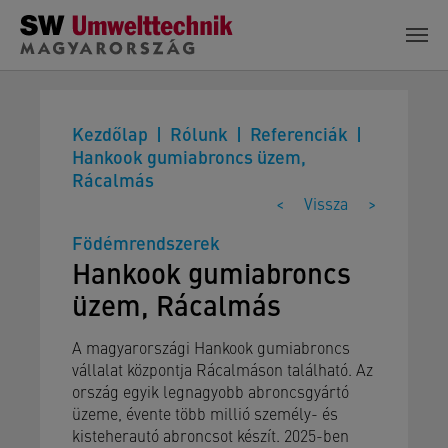
Skip to main content
Kezdőlap
Rólunk
Referenciák
Hankook gumiabroncs üzem,
Rácalmás
<
Vissza
>
Födémrendszerek
Hankook gumiabroncs
üzem, Rácalmás
A magyarországi Hankook gumiabroncs
vállalat központja Rácalmáson található. Az
ország egyik legnagyobb abroncsgyártó
üzeme, évente több millió személy- és
kisteherautó abroncsot készít. 2025-ben