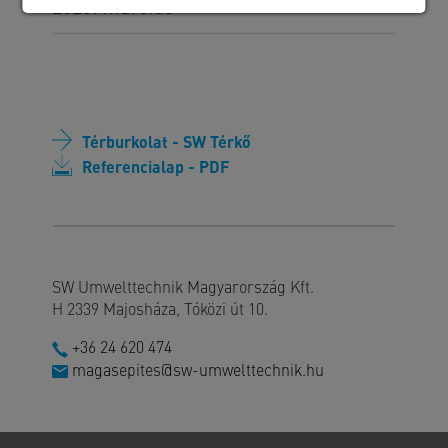
2023. március
Térburkolat - SW Térkő
Referencialap - PDF
SW Umwelttechnik Magyarország Kft.
H 2339 Majosháza, Tóközi út 10.
+36 24 620 474
magasepites@sw-umwelttechnik.hu