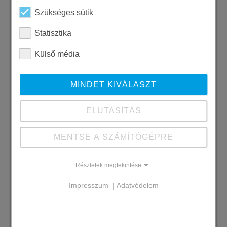
Szükséges sütik
Statisztika
Külső média
MINDET KIVÁLASZT
ELUTASÍTÁS
MENTSE A SZÁMÍTÓGÉPRE
Szállított SW termékek
Mozaikkő - dióhéj
Részletek megtekintése
Megrendelő
Impresszum
|
Adatvédelem
Micorex TH Kft.
Kivitelezés időszaka