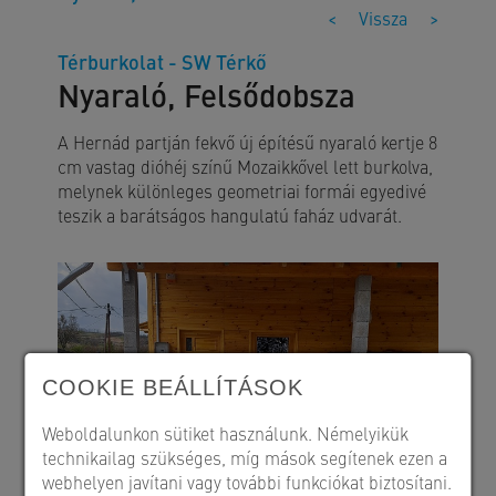
<
Vissza
>
Térburkolat - SW Térkő
Nyaraló, Felsődobsza
A Hernád partján fekvő új építésű nyaraló kertje 8
cm vastag dióhéj színű Mozaikkővel lett burkolva,
melynek különleges geometriai formái egyedivé
teszik a barátságos hangulatú faház udvarát.
COOKIE BEÁLLÍTÁSOK
Weboldalunkon sütiket használunk. Némelyikük
technikailag szükséges, míg mások segítenek ezen a
webhelyen javítani vagy további funkciókat biztosítani.