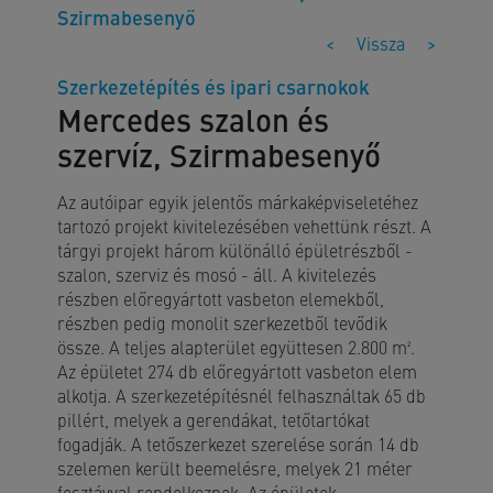
Szirmabesenyő
<
Vissza
>
Szerkezetépítés és ipari csarnokok
Mercedes szalon és
szervíz, Szirmabesenyő
Az autóipar egyik jelentős márkaképviseletéhez
tartozó projekt kivitelezésében vehettünk részt. A
tárgyi projekt három különálló épületrészből -
szalon, szerviz és mosó - áll. A kivitelezés
részben előregyártott vasbeton elemekből,
részben pedig monolit szerkezetből tevődik
össze. A teljes alapterület együttesen 2.800 m².
Az épületet 274 db előregyártott vasbeton elem
alkotja. A szerkezetépítésnél felhasználtak 65 db
pillért, melyek a gerendákat, tetőtartókat
fogadják. A tetőszerkezet szerelése során 14 db
szelemen került beemelésre, melyek 21 méter
fesztávval rendelkeznek. Az épületek