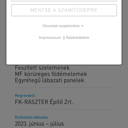
MENTSE A SZÁMÍTÓGÉPRE
Részletek megtekintése
Impresszum
|
Adatvédelem
Szállított SW termékek
Kehelynyakak és pillérek
Lágyvasas gerendák
Feszített szelemenek
MF körüreges födémelemek
Egyrétegű lábazati panelek
Megrendelő
FK-RASZTER Építő Zrt.
Kivitelezés időszaka
2023. június – július