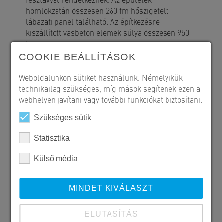
homlokzatán összesen 260 fm hőszigetelt
lábazati panel található. Az építkezésre
kiszállított vasbeton elemek súlya összesen 950
tonna.
COOKIE BEÁLLÍTÁSOK
Weboldalunkon sütiket használunk. Némelyikük
technikailag szükséges, míg mások segítenek ezen a
webhelyen javítani vagy további funkciókat biztosítani.
Szükséges sütik
Statisztika
Külső média
MINDET KIVÁLASZT
ELUTASÍTÁS