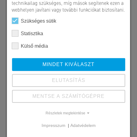
technikailag szükséges, míg mások segítenek ezen a
webhelyen javítani vagy további funkciókat biztosítani.
Szükséges sütik
Statisztika
Külső média
MINDET KIVÁLASZT
ELUTASÍTÁS
MENTSE A SZÁMÍTÓGÉPRE
Szállított SW termékek
Részletek megtekintése
Solymoskő - sárga
Impresszum
|
Adatvédelem
Megrendelő