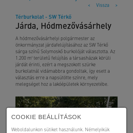
<
Vissza
>
Térburkolat - SW Térkő
Járda, Hódmezővásárhely
A hódmezővásárhelyi polgármester az
önkormányzat járdafelújításához az SW Térkő
sárga színű Solymoskő burkolóját választotta. Az
1.200 m² területű felújítás a társasházak körüli
járdát érinti, ezért a megszokott szürke
burkolatnál vidámabbra gondoltak, így esett a
választás erre a napsütötte színre, mely
melegséget hoz a lakóépületek környezetébe.
COOKIE BEÁLLÍTÁSOK
Weboldalunkon sütiket használunk. Némelyikük