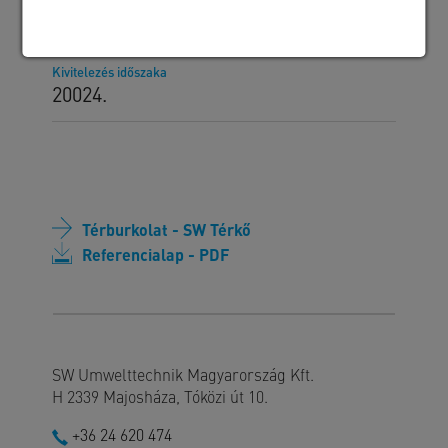
Bodrogi Bau Kft.
Kivitelezés időszaka
20024.
Térburkolat - SW Térkő
Referencialap - PDF
SW Umwelttechnik Magyarország Kft.
H 2339 Majosháza, Tóközi út 10.
+36 24 620 474