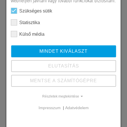
webhelyen javítani vagy további funkciókat biztosítani.
Szükséges sütik
Statisztika
Külső média
MINDET KIVÁLASZT
ELUTASÍTÁS
MENTSE A SZÁMÍTÓGÉPRE
Szállított SW termékek
Részletek megtekintése
MF200 körüreges födémpanel
Impresszum
|
Adatvédelem
Megrendelő
Kami Profit s.r.o