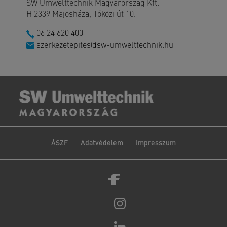
SW Umwelttechnik Magyarország Kft.
H 2339 Majosháza, Tóközi út 10.
06 24 620 400
szerkezetepites@sw-umwelttechnik.hu
ÁSZF
Adatvédelem
Impresszum