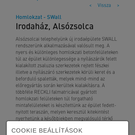
<
Vissza
>
Homlokzat - SWall
Irodaház, Alsózsolca
Alsózsolcai telephelyünk új irodaépülete SWALL
rendszerünk alkalmazásával valósult meg. A
nyers és különleges homlokzati betonfelületeken
túl az épület különlegessége a nyílászárók felett
kialakított zsaluzia szerkezetek rejtett fészkei
illetve a nyílászáró szerkezetek körüli keret és a
beforduló spaletták, melyek mind-mind az
előregyártás során kerültek kialakításra. A
többféle RECKLI falmatricával gyártott
homlokzati felületeken túl forgatható
mintafelületeket is készítettünk az épület fedett-
nyitott teraszán, melyen keresztül kitekintést
nyerhetünk a későbbiekben megvalósuló térkő
mintakertre.
COOKIE BEÁLLÍTÁSOK