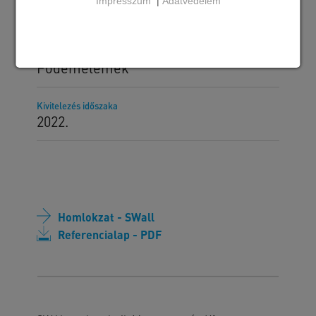
Impresszum
|
Adatvédelem
Szállított SW termékek
SWall homlokzati rendszer
Födémelemek
Kivitelezés időszaka
2022.
Homlokzat - SWall
Referencialap - PDF