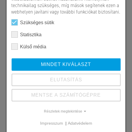
technikailag szükséges, míg mások segítenek ezen a
webhelyen javítani vagy további funkciókat biztosítani.
Szükséges sütik
Statisztika
Külső média
MINDET KIVÁLASZT
ELUTASÍTÁS
MENTSE A SZÁMÍTÓGÉPRE
Szállított SW termékek
Vasbeton csövek
Aknaelemek
Részletek megtekintése
Tartályok
Impresszum
|
Adatvédelem