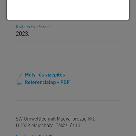
Megrendelő
VPZ Kft.
Kivitelezés időszaka
2023.
Mély- és vízépítés
Referencialap - PDF
SW Umwelttechnik Magyarország Kft.
H 2339 Majosháza, Tóközi út 10.