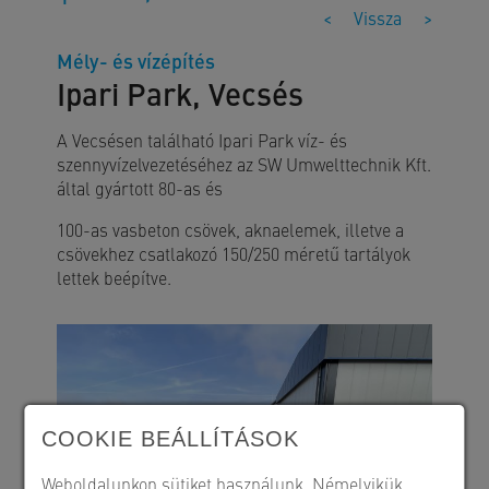
<
Vissza
>
Mély- és vízépítés
Ipari Park, Vecsés
A Vecsésen található Ipari Park víz- és
szennyvízelvezetéséhez az SW Umwelttechnik Kft.
által gyártott 80-as és
100-as vasbeton csövek, aknaelemek, illetve a
csövekhez csatlakozó 150/250 méretű tartályok
lettek beépítve.
COOKIE BEÁLLÍTÁSOK
Weboldalunkon sütiket használunk. Némelyikük