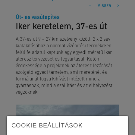
<
Vissza
>
Út- és vasútépítés
Iker keretelem, 37-es út
A 37-es út 9 – 27 km szelvény közötti 2 x 2 sáv
kialakításához a normál vízépítési termékeken
felül feladatul kaptunk egy egyedi méretű iker
áteresz tervezését és legyártását. Külön
érdekessége a projektnek az áteresz lezárását
szolgáló egyedi támelem, ami méreténél és
formájánál fogva kihívást intézett mind a
gyártásnak, mind a szállítást és az elhelyezést
végzőknek.
COOKIE BEÁLLÍTÁSOK