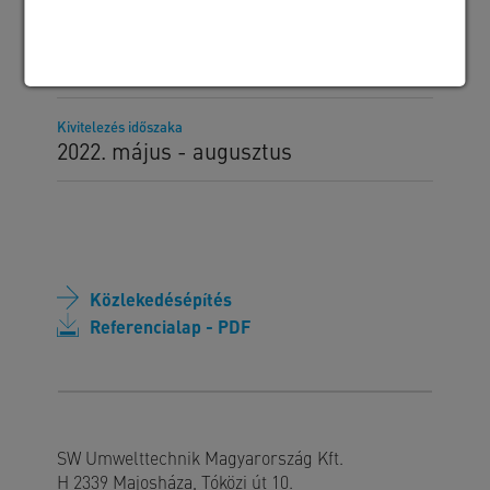
Megrendelő
Ke-Víz 21 zrt.
Kivitelezés időszaka
2022. május - augusztus
Közlekedésépítés
Referencialap - PDF
SW Umwelttechnik Magyarország Kft.
H 2339 Majosháza, Tóközi út 10.