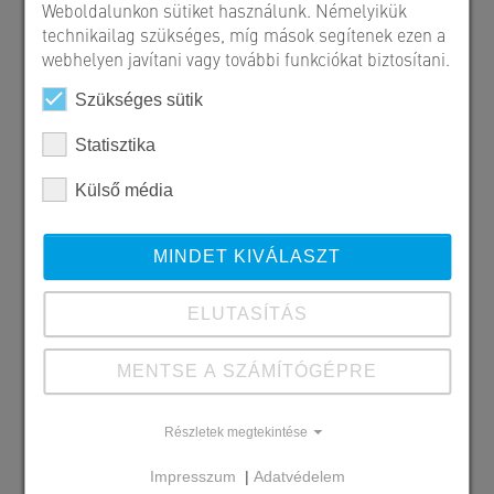
Weboldalunkon sütiket használunk. Némelyikük
technikailag szükséges, míg mások segítenek ezen a
webhelyen javítani vagy további funkciókat biztosítani.
Szükséges sütik
Statisztika
Külső média
MINDET KIVÁLASZT
ELUTASÍTÁS
MENTSE A SZÁMÍTÓGÉPRE
Szállított SW termékek
Részletek megtekintése
Iker keretelem
Egyedi támelem
Impresszum
|
Adatvédelem