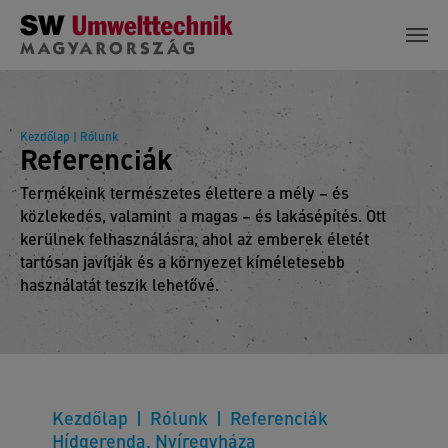
Skip to main content
Kezdőlap
| Rólunk
Referenciák
Termékeink természetes élettere a mély – és
közlekedés, valamint a magas – és lakásépítés. Ott
kerülnek felhasználásra, ahol az emberek életét
tartósan javítják és a környezet kíméletesebb
használatát teszik lehetővé.
Kezdőlap
Rólunk
Referenciák
Hídgerenda, Nyíregyháza