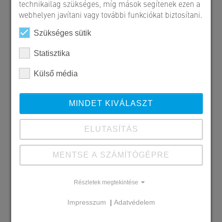
technikailag szükséges, míg mások segítenek ezen a
webhelyen javítani vagy további funkciókat biztosítani.
Szükséges sütik
Statisztika
Külső média
MINDET KIVÁLASZT
ELUTASÍTÁS
MENTSE A SZÁMÍTÓGÉPRE
Szállított SW termékek
Részletek megtekintése
SHI_90/18,80 hídgerenda
SHI_90/23,80 hídgerenda
Impresszum
|
Adatvédelem