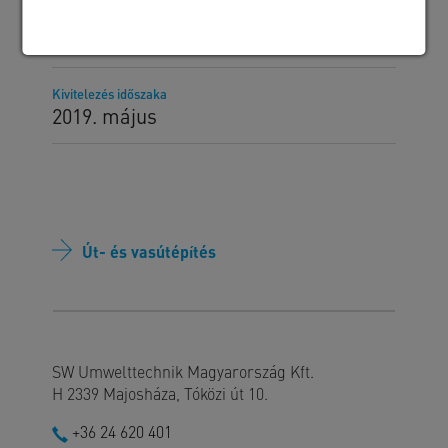
Megrendelő
Zemplénkő Kft.
Kivitelezés időszaka
2019. május
Út- és vasútépítés
SW Umwelttechnik Magyarország Kft.
H 2339 Majosháza, Tóközi út 10.
+36 24 620 401