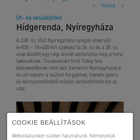
<
Vissza
>
Út- és vasútépítés
Hídgerenda, Nyíregyháza
A 338. sz. főút Nyíregyháza nyugati elkerülő
6+830 – 10+600 km szakasz (a 36. sz és a 38. sz
utak között) egy régi álmát valósította meg a helyi
lakosoknak: Tiszavasvári felől Tokaj felé
közlekedőknek nem kell bemenni Nyíregyházára
és ott fokozni a zsúfolt forgalmat, hanem gyors
és környezetkímélő módon lerövidíthetik ezt az
utat.
COOKIE BEÁLLÍTÁSOK
Weboldalunkon sütiket használunk. Némelyikük