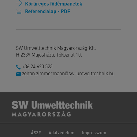
Körüreges födémpanelek
Referencialap - PDF
SW Umwelttechnik Magyarország Kft.
H 2339 Majosháza, Tóközi út 10.
+36 24 620 523
zoltan.zimmermann@sw-umwelttechnik.hu
ÁSZF
Adatvédelem
Impresszum