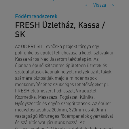
<
Vissza
>
Födémrendszerek
FRESH Üzletház, Kassa /
SK
Az OC FRESH Levočská projekt tárgya egy
polifunkciós épület létrehozása a kelet-szlovákiai
Kassa város Nad Jazerom lakótelepén. Az
újonnan épülő kétszintes épületben üzletek és
szolgáltatások kapnak helyet, melyek az itt lakók
számára biztosítják majd a mindennapok
megkönnyítéséhez szükséges lehetőségeket pl.
FRESH élelmiszer, Fodrászat, Virágüzlet,
Kozmetika, Masszázs, Fogászati Klinika,
Gyógyszertár és egyéb szolgáltatások. Az épület
megvalósításához 200mm, 320mm és 400mm
vastagságú körüreges födémpanelok gyártásával
és szállításával járultunk hozzá. Az
összességében 1.445 m² összfelületű födémpanel