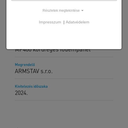
Részletek megtekintése
Impresszum
|
Adatvédelem
Szállított SW termékek
MF200 körüreges födémpanel
MF320 körüreges födémpanel
MF400 körüreges födémpanel
Megrendelő
ARMSTAV s.r.o.
Kivitelezés időszaka
2024.