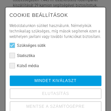
kiszállítását 29 kamion segítségével biztosítottuk.
COOKIE BEÁLLÍTÁSOK
Weboldalunkon sütiket használunk. Némelyikük
technikailag szükséges, míg mások segítenek ezen a
webhelyen javítani vagy további funkciókat biztosítani.
Szükséges sütik
Statisztika
Külső média
MINDET KIVÁLASZT
ELUTASÍTÁS
MENTSE A SZÁMÍTÓGÉPRE