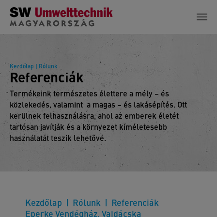
Skip to main content
Kezdőlap
| Rólunk
Referenciák
Termékeink természetes élettere a mély – és
közlekedés, valamint a magas – és lakásépítés. Ott
kerülnek felhasználásra, ahol az emberek életét
tartósan javítják és a környezet kíméletesebb
használatát teszik lehetővé.
Kezdőlap
Rólunk
Referenciák
Eperke Vendégház, Vajdácska