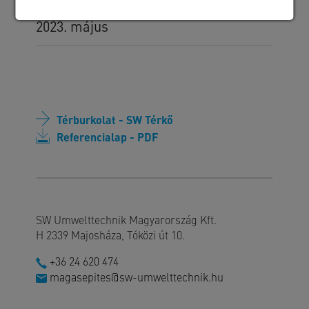
Kivitelezés időszaka
2023. május
Térburkolat - SW Térkő
Referencialap - PDF
SW Umwelttechnik Magyarország Kft.
H 2339 Majosháza, Tóközi út 10.
+36 24 620 474
magasepites@sw-umwelttechnik.hu