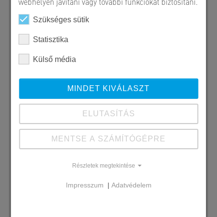
webhelyen javítani vagy további funkciókat biztosítani.
Szükséges sütik
Statisztika
Külső média
MINDET KIVÁLASZT
ELUTASÍTÁS
MENTSE A SZÁMÍTÓGÉPRE
Szállított SW termékek
Hegykő - dióhéj
Részletek megtekintése
Impresszum
|
Adatvédelem
Megrendelő
Festék Csodák Kft.