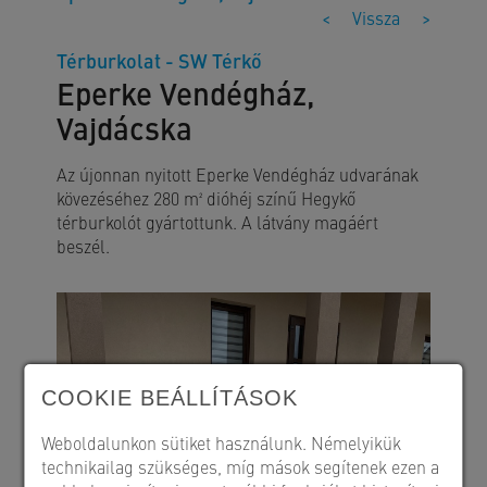
<
Vissza
>
Térburkolat - SW Térkő
Eperke Vendégház,
Vajdácska
Az újonnan nyitott Eperke Vendégház udvarának
kövezéséhez 280 m² dióhéj színű Hegykő
térburkolót gyártottunk. A látvány magáért
beszél.
COOKIE BEÁLLÍTÁSOK
Weboldalunkon sütiket használunk. Némelyikük
technikailag szükséges, míg mások segítenek ezen a