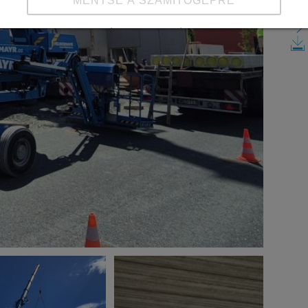
MENTSE A SZÁMÍTÓGÉPRE
Részletek megtekintése
Impresszum
|
Adatvédelem