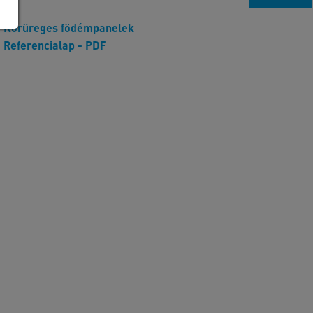
Körüreges födémpanelek
Referencialap - PDF