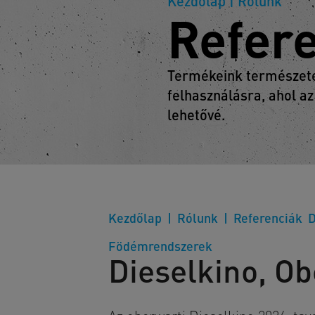
Kezdőlap
| Rólunk
Refer
Termékeink természetes
felhasználásra, ahol az
lehetővé.
Kezdőlap
Rólunk
Referenciák
D
Födémrendszerek
Dieselkino, Ob