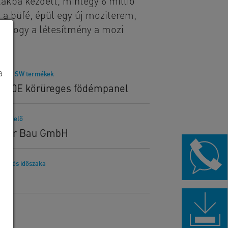
ákba kezdett, mintegy 6 millió
 a büfé, épül egy új moziterem,
, hogy a létesítmény a mozi
a
lított SW termékek
320E körüreges födémpanel
rendelő
nger Bau GmbH
telezés időszaka
26.