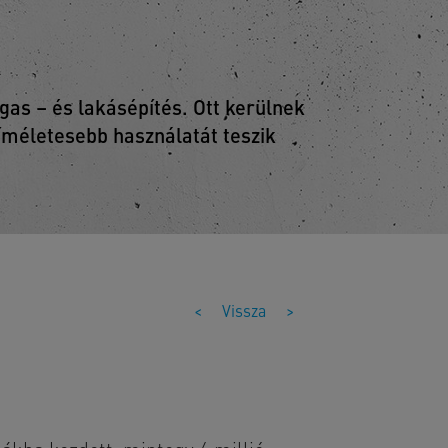
as – és lakásépítés. Ott kerülnek
kíméletesebb használatát teszik
<
Vissza
>