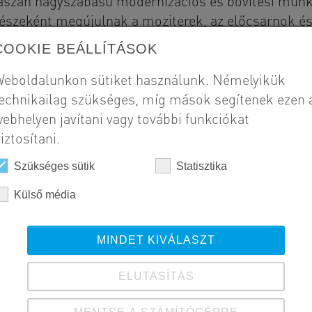
vaszán nagyszabású modernizációs és bővítési munk
részeként megújulnak a moziterek, az előcsarnok és
bowlingpálya és kibővül családi élményzóna is. Cél
COOKIE BEÁLLÍTÁSOK
ebb szórakoztató központjaként működjön.
eboldalunkon sütiket használunk. Némelyikük
echnikailag szükséges, míg mások segítenek ezen 
Szál
ebhelyen javítani vagy további funkciókat
MF
iztosítani.
Meg
Szükséges sütik
Statisztika
Si
Külső média
Kivi
20
MINDET KIVÁLASZT
ELUTASÍTÁS