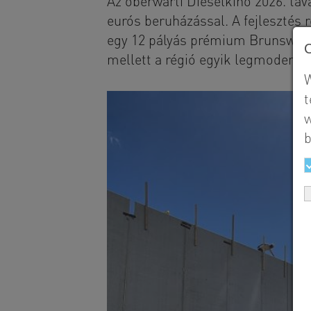
Az oberwarti Dieselkino 2026. ta
eurós beruházással. A fejlesztés 
egy 12 pályás prémium Brunswick 
mellett a régió egyik legmodern
W
t
w
b