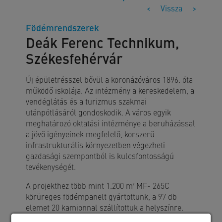
<
Vissza
>
Födémrendszerek
Deák Ferenc Technikum,
Székesfehérvár
Új épületrésszel bővül a koronázóváros 1896. óta
működő iskolája. Az intézmény a kereskedelem, a
vendéglátás és a turizmus szakmai
utánpótlásáról gondoskodik. A város egyik
meghatározó oktatási intézménye a beruházással
a jövő igényeinek megfelelő, korszerű
infrastrukturális környezetben végezheti
gazdasági szempontból is kulcsfontosságú
tevékenységét.
A projekthez több mint 1.200 m² MF- 265C
körüreges födémpanelt gyártottunk, a 97 db
elemet 20 kamionnal szállítottuk a helyszínre.