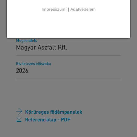
Impresszum
|
Adatvédelem
Szállított SW termékek
MF- 265C körüreges födémpanel
Megrendelő
Magyar Aszfalt Kft.
Kivitelezés időszaka
2026.
Körüreges födémpanelek
Referencialap - PDF