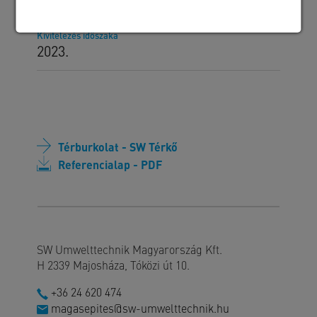
Kivitelezés időszaka
2023.
Térburkolat - SW Térkő
Referencialap - PDF
SW Umwelttechnik Magyarország Kft.
H 2339 Majosháza, Tóközi út 10.
+36 24 620 474
magasepites@sw-umwelttechnik.hu