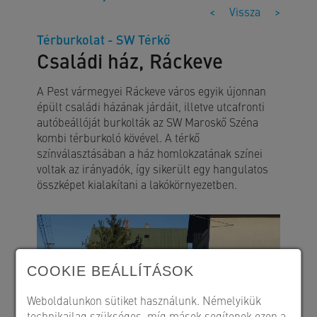
<
Vissza
>
Térburkolat - SW Térkő
Családi ház, Ráckeve
A Pest vármegyei Ráckeve város egyik újonnan
épült családi házának járdáit, illetve utcafronti
autóbeállóját burkolták az SW Maroskő Széna
kombi térburkoló kövével. A térkő
színválasztásában a ház homlokzatának színei
voltak az irányadók, így sikerült egy hangulatos
összképet kialakítani a lakókörnyezetben.
COOKIE BEÁLLÍTÁSOK
Weboldalunkon sütiket használunk. Némelyikük
technikailag szükséges, míg mások segítenek ezen a