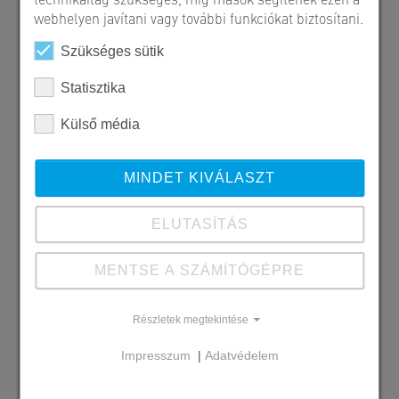
webhelyen javítani vagy további funkciókat biztosítani.
Szükséges sütik
Statisztika
Külső média
MINDET KIVÁLASZT
ELUTASÍTÁS
MENTSE A SZÁMÍTÓGÉPRE
Szállított SW termékek
Részletek megtekintése
Maroskő - széna
Impresszum
|
Adatvédelem
Megrendelő
Új Ház Centrum - Bau Star 98.