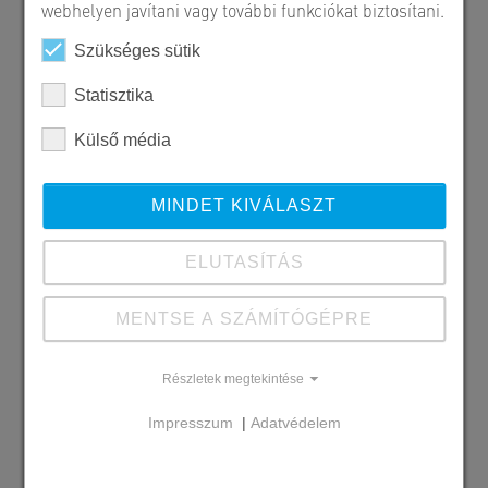
webhelyen javítani vagy további funkciókat biztosítani.
Szükséges sütik
Statisztika
Külső média
MINDET KIVÁLASZT
ELUTASÍTÁS
MENTSE A SZÁMÍTÓGÉPRE
Szállított SW termékek
Zselickő - széna
Részletek megtekintése
Impresszum
|
Adatvédelem
Megrendelő
BNF Kft. Győr