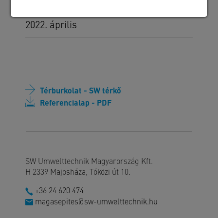
Kivitelezés időszaka
2022. április
Térburkolat - SW térkő
Referencialap - PDF
SW Umwelttechnik Magyarország Kft.
H 2339 Majosháza, Tóközi út 10.
+36 24 620 474
magasepites@sw-umwelttechnik.hu