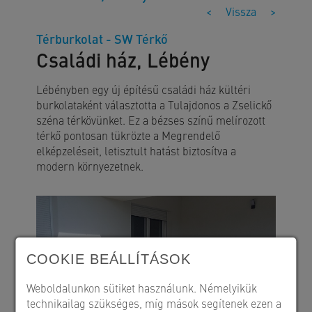
<
Vissza
>
Térburkolat - SW Térkő
Családi ház, Lébény
Lébényben egy új építésű családi ház kültéri
burkolataként választotta a Tulajdonos a Zselickő
széna térkövünket. Ez a bézses színű melírozott
térkő pontosan tükrözte a Megrendelő
elképzeléseit, letisztult hatást biztosítva a
modern környezetnek.
COOKIE BEÁLLÍTÁSOK
Weboldalunkon sütiket használunk. Némelyikük
technikailag szükséges, míg mások segítenek ezen a