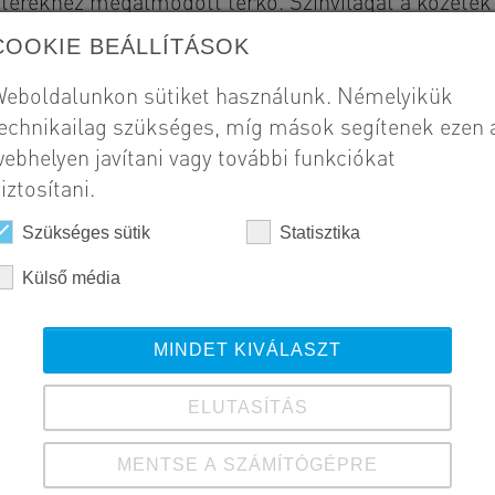
terekhez megálmodott térkő. Színvilágát a kőzetek i
COOKIE BEÁLLÍTÁSOK
eboldalunkon sütiket használunk. Némelyikük
Szál
echnikailag szükséges, míg mások segítenek ezen 
Zs
ebhelyen javítani vagy további funkciókat
iztosítani.
Meg
Mi
Szükséges sütik
Statisztika
Külső média
Kivi
20
MINDET KIVÁLASZT
ELUTASÍTÁS
MENTSE A SZÁMÍTÓGÉPRE