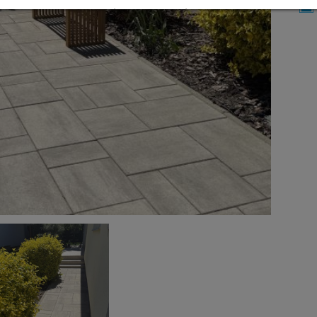
Részletek megtekintése
Impresszum
|
Adatvédelem