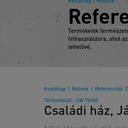
Kezdőlap
| Rólunk
Refer
Termékeink természetes
felhasználásra, ahol az
lehetővé.
Kezdőlap
Rólunk
Referenciák
C
Térburkolat - SW Térkő
Családi ház, J