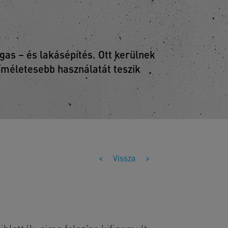
as – és lakásépítés. Ott kerülnek
kíméletesebb használatát teszik
<
Vissza
>