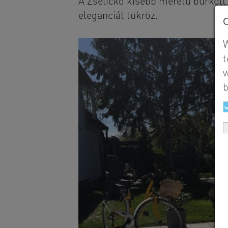
A Zselickő kisebb méretű burkolt 
eleganciát tükröz.
W
t
w
b