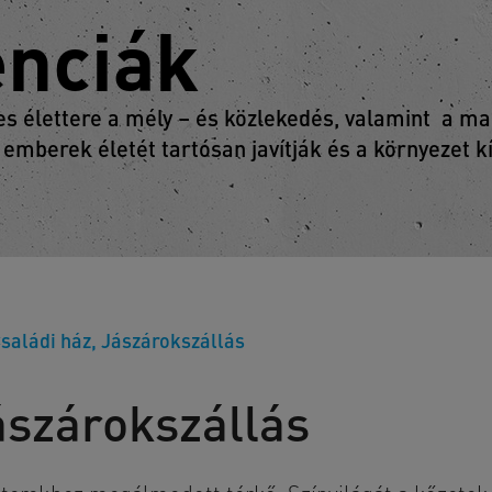
enciák
 élettere a mély – és közlekedés, valamint a mag
 emberek életét tartósan javítják és a környezet 
saládi ház, Jászárokszállás
ászárokszállás