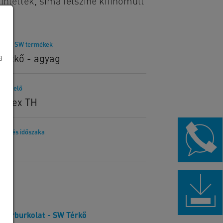
hlették, sima felszíne kifinomult
lított SW termékek
a
elickő - agyag
rendelő
corex TH
telezés időszaka
26.
Térburkolat - SW Térkő