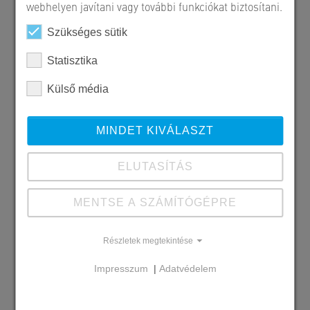
webhelyen javítani vagy további funkciókat biztosítani.
Szükséges sütik
Statisztika
Külső média
MINDET KIVÁLASZT
ELUTASÍTÁS
MENTSE A SZÁMÍTÓGÉPRE
Szállított SW termékek
Maroskő - őszilomb
Részletek megtekintése
Impresszum
|
Adatvédelem
Megrendelő
MTM Tüzép