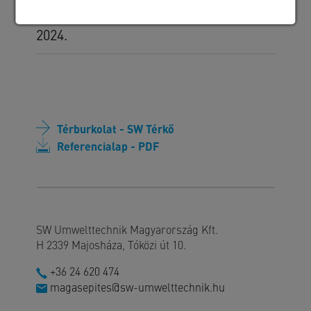
Kivitelezés időszaka
2024.
Térburkolat - SW Térkő
Referencialap - PDF
SW Umwelttechnik Magyarország Kft.
H 2339 Majosháza, Tóközi út 10.
+36 24 620 474
magasepites@sw-umwelttechnik.hu