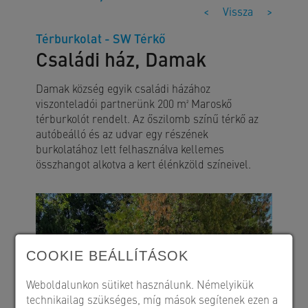
<
Vissza
>
Térburkolat - SW Térkő
Családi ház, Damak
Damak község egyik családi házához
viszonteladói partnerünk 200 m² Maroskő
térburkolót rendelt. Az őszilomb színű térkő az
autóbeálló és az udvar egy részének
burkolatához lett felhasználva kellemes
összhangot alkotva a kert élénkzöld színeivel.
COOKIE BEÁLLÍTÁSOK
Weboldalunkon sütiket használunk. Némelyikük
technikailag szükséges, míg mások segítenek ezen a