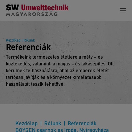
Skip to main content
Kezdőlap
| Rólunk
Referenciák
Termékeink természetes élettere a mély – és
közlekedés, valamint a magas – és lakásépítés. Ott
kerülnek felhasználásra, ahol az emberek életét
tartósan javítják és a környezet kíméletesebb
használatát teszik lehetővé.
Kezdőlap
Rólunk
Referenciák
BOYSEN csarnok és iroda, Nyíregyháza