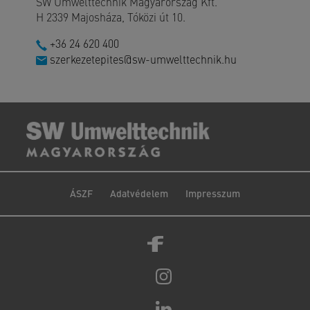
SW Umwelttechnik Magyarország Kft.
H 2339 Majosháza, Tóközi út 10.
+36 24 620 400
szerkezetepites@sw-umwelttechnik.hu
ÁSZF
Adatvédelem
Impresszum