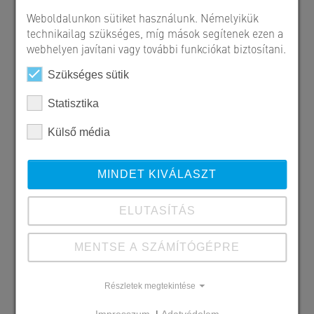
Weboldalunkon sütiket használunk. Némelyikük
technikailag szükséges, míg mások segítenek ezen a
webhelyen javítani vagy további funkciókat biztosítani.
Szükséges sütik
Statisztika
Külső média
MINDET KIVÁLASZT
ELUTASÍTÁS
MENTSE A SZÁMÍTÓGÉPRE
Szállított SW termékek
Kehelynyakak, pillérek
Részletek megtekintése
Feszített főtartók, szelemenek
Födémgerendák, bordás panelek
Impresszum
|
Adatvédelem