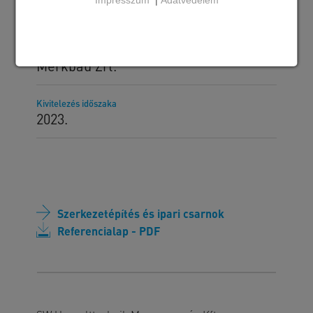
Lábazati panelek, dokkolók
Megrendelő
Merkbau Zrt.
Kivitelezés időszaka
2023.
Szerkezetépítés és ipari csarnok
Referencialap - PDF