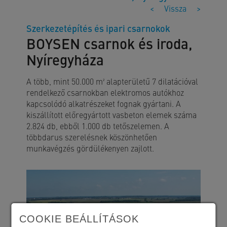
<
Vissza
>
Szerkezetépítés és ipari csarnokok
BOYSEN csarnok és iroda,
Nyíregyháza
A több, mint 50.000 m² alapterületű 7 dilatációval
rendelkező csarnokban elektromos autókhoz
kapcsolódó alkatrészeket fognak gyártani. A
kiszállított előregyártott vasbeton elemek száma
2.824 db, ebből 1.000 db tetőszelemen. A
többdarus szerelésnek köszönhetően
munkavégzés gördülékenyen zajlott.
COOKIE BEÁLLÍTÁSOK