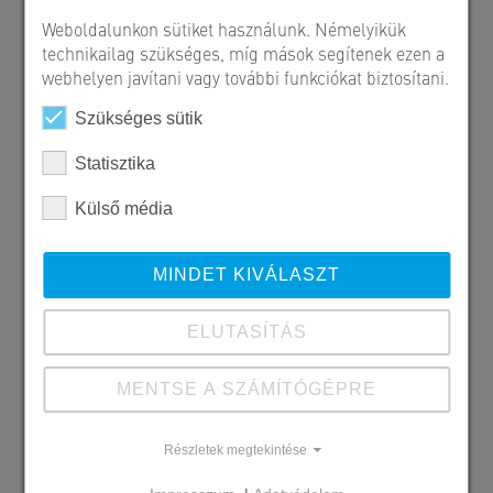
Weboldalunkon sütiket használunk. Némelyikük
technikailag szükséges, míg mások segítenek ezen a
webhelyen javítani vagy további funkciókat biztosítani.
Szükséges sütik
Statisztika
Külső média
MINDET KIVÁLASZT
ELUTASÍTÁS
MENTSE A SZÁMÍTÓGÉPRE
Részletek megtekintése
Szállított SW termékek
MF 400 körüreges födémpanel