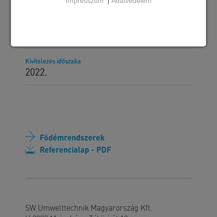
Impresszum
|
Adatvédelem
Megrendelő
PEM-Haly s.r.o.
Kivitelezés időszaka
2022.
Födémrendszerek
Referencialap - PDF
SW Umwelttechnik Magyarország Kft.