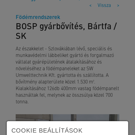
<
Vissza
>
Födémrendszerek
BOSP gyárbővítés, Bártfa /
SK
Az északkelet - Szlovákiában lévő, speciális és
munkavédelmi lábbeliket gyártó és forgalmazó
vállalat gyárépületének átalakításához és
növeléséhez a födémpaneleket az SW
Umwelttechnik Kft. gyártotta és szállította. A
bővítmény alapterülete közel 1.530 m².
Kialakításához 126db 400mm vastag födémpanelt
használtak fel, melynek az összsúlya közel 700
tonna.
COOKIE BEÁLLÍTÁSOK