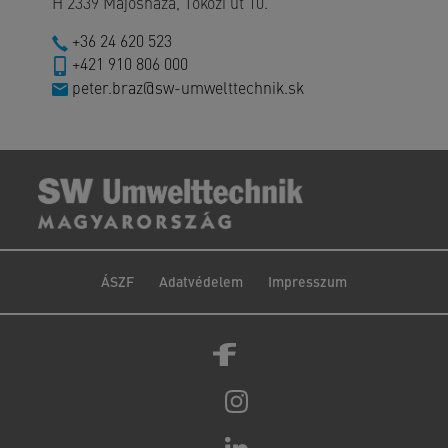
H 2339 Majosháza, Tóközi út 10.
+36 24 620 523
+421 910 806 000
peter.braz@sw-umwelttechnik.sk
ÁSZF
Adatvédelem
Impresszum