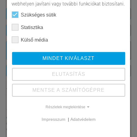
webhelyen javítani vagy további funkciókat biztosítani.
Szükséges sütik
Statisztika
Külső média
MINDET KIVÁLASZT
ELUTASÍTÁS
ELKÜLD
MENTSE A SZÁMÍTÓGÉPRE
Részletek megtekintése
* Kötelezően kitöltendő
A nyomtatvány kitöltésével Ön igazolja, hogy elolvasta és elfogadja
Impresszum
|
Adatvédelem
az adatvédelmi rendelkezéseinket. Az Ön adatai kizárólag ennek
céljából lesznek felhasználva.