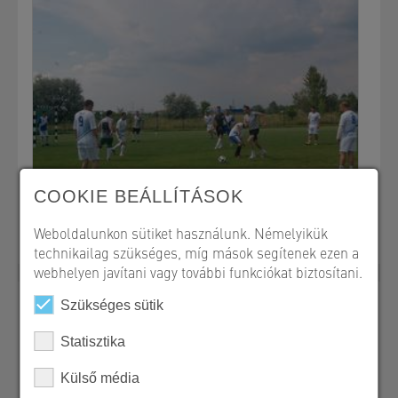
COOKIE BEÁLLÍTÁSOK
Weboldalunkon sütiket használunk. Némelyikük
technikailag szükséges, míg mások segítenek ezen a
webhelyen javítani vagy további funkciókat biztosítani.
Szükséges sütik
Statisztika
SW Umwelttechnik Magyarország Kft.
2339 Majosháza, Tóközi út 10.
Külső média