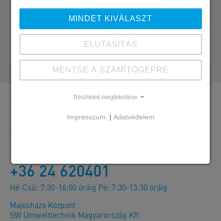
MINDET KIVÁLASZT
Office
ELUTASÍTÁS
office@sw-umwelttechnik.hu
MENTSE A SZÁMÍTÓGÉPRE
Kapcsolat
Részletek megtekintése
Impresszum
|
Adatvédelem
Megrendelések, ajánlatok és termékinformációk
SW Umwelttechnik Magyarország Kft.
+36 24 620401
Hé-Csü: 7:30-16:00 óráig Pé: 7:30-13:30 óráig
Majosháza Központ
SW Umwelttechnik Magyarország Kft.