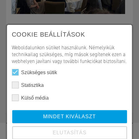
COOKIE BEÁLLÍTÁSOK
Weboldalunkon sütiket használunk. Némelyikük
technikailag szükséges, míg mások segítenek ezen a
SW Umwelttechnik Magyarország Kft.
webhelyen javítani vagy további funkciókat biztosítani.
2339 Majosháza, Tóközi út 10.
Szükséges sütik
Statisztika
Office
Külső média
office@sw-umwelttechnik.hu
MINDET KIVÁLASZT
Kapcsolat
ELUTASÍTÁS