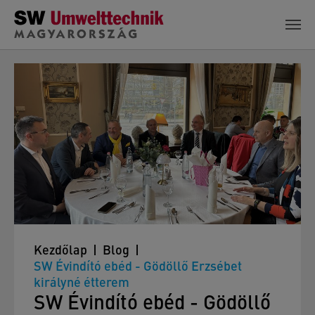
Skip to main content
Kezdőlap
Blog
SW Évindító ebéd - Gödöllő Erzsébet
királyné étterem
SW Évindító ebéd - Gödöllő